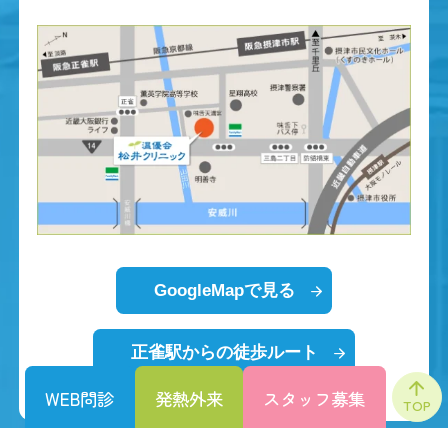
GoogleMapで見る
正雀駅からの徒歩ルート
WEB問診
発熱外来
スタッフ募集
TOP