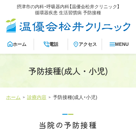
メ
摂津市の内科・呼吸器内科【温優会松井クリニック】
イ
循環器疾患 生活習慣病 予防接種
ン
温優会松井クリニック
コ
ン
テ
ン
ツ
ホーム
電話
アクセス
予防接種(成人・小児)
ホーム
診療内容
予防接種(成人・小児)
当院の予防接種