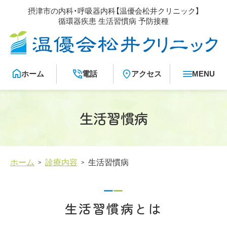
メ
摂津市の内科・呼吸器内科【温優会松井クリニック】
イ
循環器疾患 生活習慣病 予防接種
ン
温優会松井クリニック
コ
ン
テ
ン
ツ
ホーム
電話
アクセス
生活習慣病
ホーム
診療内容
生活習慣病
生活習慣病とは