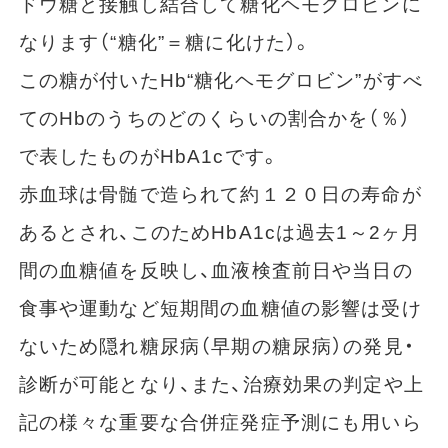
ドウ糖と接触し結合して糖化ヘモグロビンに
なります（“糖化”＝糖に化けた）。
この糖が付いたHb“糖化ヘモグロビン”がすべ
てのHbのうちのどのくらいの割合かを（％）
で表したものがHbA1cです。
赤血球は骨髄で造られて約１２０日の寿命が
あるとされ、このためHbA1cは過去1～2ヶ月
間の血糖値を反映し、血液検査前日や当日の
食事や運動など短期間の血糖値の影響は受け
ないため隠れ糖尿病（早期の糖尿病）の発見・
診断が可能となり、また、治療効果の判定や上
記の様々な重要な合併症発症予測にも用いら