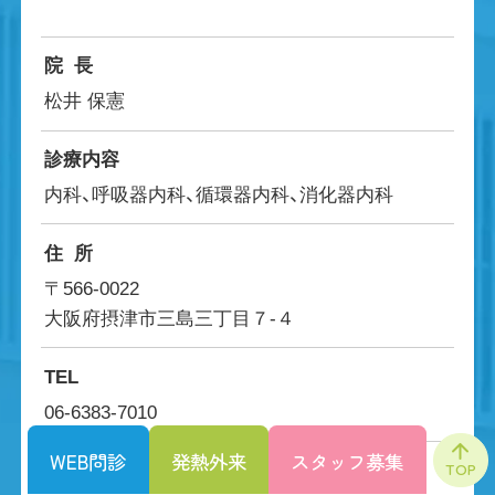
院長
松井 保憲
診療内容
内科、呼吸器内科、循環器内科、消化器内科
住所
〒566-0022
大阪府摂津市三島三丁目７-４
TEL
06-6383-7010
WEB問診
発熱外来
スタッフ募集
アクセス
TOP